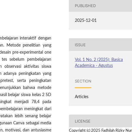
PUBLISHED
2025-12-01
belajaran interaktif dengan
ISSUE
an. Metode penelitian yang
desain pre-experimental one
i tes sebelum pembelajaran
Vol. 1 No. 2 (2025): Basica
Academica - Agustus
n observasi aktivitas siswa
kan adanya peningkatan yang
SECTION
pretest, serta peningkatan
i menunjukkan bahwa metode
asil belajar siswa kelas 2 SD
Articles
ningkat menjadi 78,4 pada
 pembelajaran meningkat dari
takan lebih senang belajar
LICENSE
gunaan Canva sebagai media
, motivasi, dan antusiasme
Copyright (c) 2025 Fadhilah Rizky Nur