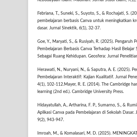
Kebudayaan Islam. Madinah: Jurnal Studi Islam, 9(1),
Febriana, T., Suneki, S., Suyoto, S., & Rochajati, S.
pembelajaran berbasis Canva untuk meningkatkan krea
dasar. Jurnal Sinektik, 6(1), 32-37.
Goe, Y., Maryati, S., & Rusiyah, R. (2025). Pengaru
Pembelajaran Berbasis Canva Terhadap Hasil Belajar
Sebagai Ruang Kehidupan. Geosfera: Jurnal Penelitian
Herawati, N., Nuryani, N., & Saputra, A. E. (2025).
Pembelajaran Interaktif: Kajian Kualitatif. Jurnal Pen
4(1), 102-112.Mayer, R. E. (2014). The Cambridge h
learning (2nd ed.). Cambridge University Press.
Hidayatullah, A., Artharina, F. P., Sumarno, S., & Rum
Aplikasi Canva pada Pembelajaran di Sekolah Dasar. 
9(2), 943-947.
Imroah, M., & Komalasari, M. D. (2025). MENING