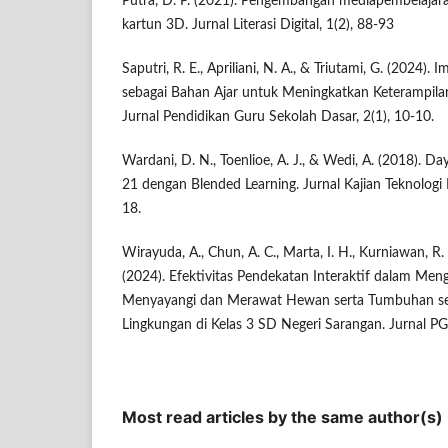
Putra, D. P. (2021). Pengembangan mediapembelajar
kartun 3D. Jurnal Literasi Digital, 1(2), 88-93
Saputri, R. E., Apriliani, N. A., & Triutami, G. (2024).
sebagai Bahan Ajar untuk Meningkatkan Keterampilan
Jurnal Pendidikan Guru Sekolah Dasar, 2(1), 10-10.
Wardani, D. N., Toenlioe, A. J., & Wedi, A. (2018). Da
21 dengan Blended Learning. Jurnal Kajian Teknologi 
18.
Wirayuda, A., Chun, A. C., Marta, I. H., Kurniawan, R.
(2024). Efektivitas Pendekatan Interaktif dalam Men
Menyayangi dan Merawat Hewan serta Tumbuhan seba
Lingkungan di Kelas 3 SD Negeri Sarangan. Jurnal PG
Most read articles by the same author(s)