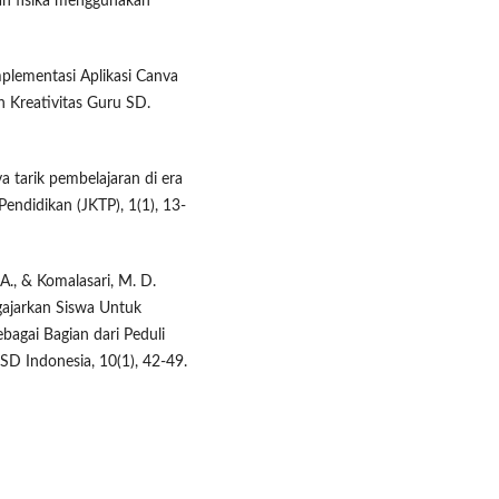
an fisika menggunakan
 Implementasi Aplikasi Canva
 Kreativitas Guru SD.
ya tarik pembelajaran di era
Pendidikan (JKTP), 1(1), 13-
 A., & Komalasari, M. D.
gajarkan Siswa Untuk
gai Bagian dari Peduli
SD Indonesia, 10(1), 42-49.