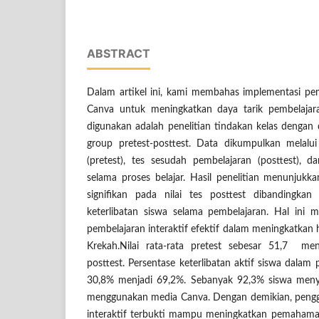
ABSTRACT
Dalam artikel ini, kami membahas implementasi pem
Canva untuk meningkatkan daya tarik pembelajar
digunakan adalah penelitian tindakan kelas dengan 
group pretest-posttest. Data dikumpulkan melalu
(pretest), tes sesudah pembelajaran (posttest), da
selama proses belajar. Hasil penelitian menunjuk
signifikan pada nilai tes posttest dibandingkan 
keterlibatan siswa selama pembelajaran. Hal in
pembelajaran interaktif efektif dalam meningkatkan h
Krekah.Nilai rata-rata pretest sebesar 51,7 me
posttest. Persentase keterlibatan aktif siswa dalam
30,8% menjadi 69,2%. Sebanyak 92,3% siswa menya
menggunakan media Canva. Dengan demikian, peng
interaktif terbukti mampu meningkatkan pemahaman