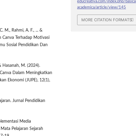
educreativa.com/index.php/basica
academica/article/view/145
MORE CITATION FORMATS
C. M., Rahmi, A. F., ... &
an Canva Terhadap Motivasi
lmu Sosial Pendidikan Dan
& Hasanah, M. (2024).
i Canva Dalam Meningkatkan
ikan Ekonomi (JUPE), 12(1),
ajaran. Jurnal Pendidikan
mplementasi Media
 Mata Pelajaran Sejarah