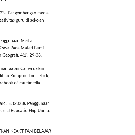
 7-19.
 (2023). Pengembangan media
tivitas guru di sekolah
h Penggunaan Media
 Siswa Pada Materi Bumi
 Geografi, 4(1), 29-38.
 Pemanfaatan Canva dalam
elitian Rumpun Ilmu Teknik,
andbook of multimedia
iarci, E. (2023). Penggunaan
Jurnal Educatio Fkip Unma,
KATKAN KEAKTIFAN BELAJAR