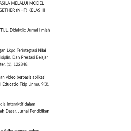
ASILA MELALUI MODEL
THER (NHT) KELAS III
Didaktik: Jurnal Ilmiah
an Lkpd Terintegrasi Nilai
plin, Dan Prestasi Belajar
er, (1), 122848.
ran video berbasis aplikasi
l Educatio Fkip Unma, 9(3),
ia Interaktif dalam
ah Dasar. Jurnal Pendidikan