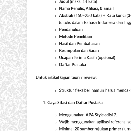
Judul
(maks. 14 kata)
Nama Penulis, Afiliasi, & Email
Abstrak
(150–250 kata) +
Kata kunci (3
(ditulis dalam Bahasa Indonesia dan Ingg
Pendahuluan
Metode Penelitian
Hasil dan Pembahasan
Kesimpulan dan Saran
Ucapan Terima Kasih (opsional)
Daftar Pustaka
Untuk artikel kajian teori / review:
Struktur fleksibel, namun harus menca
Gaya Sitasi dan Daftar Pustaka
Menggunakan
APA Style edisi 7
.
Wajib menggunakan aplikasi referensi s
Minimal
20 sumber rujukan primer
(jurn