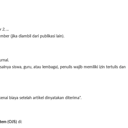
2, ...
er (jika diambil dari publikasi lain).
urnal.
salnya siswa, guru, atau lembaga), penulis wajib memiliki izin tertulis dan
kenai biaya setelah artikel dinyatakan diterima".
tem (OJS)
di: