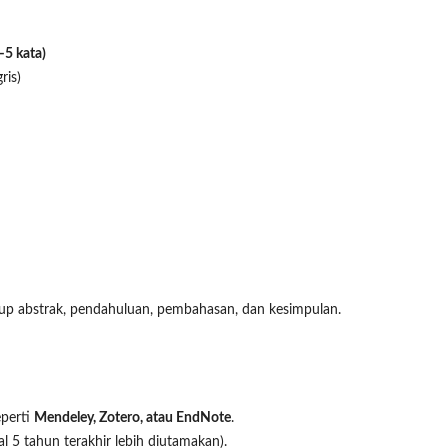
–5 kata)
ris)
kup abstrak, pendahuluan, pembahasan, dan kesimpulan.
eperti
Mendeley, Zotero, atau EndNote
.
al 5 tahun terakhir lebih diutamakan).