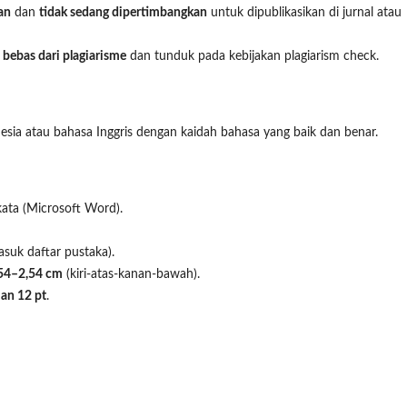
an
dan
tidak sedang dipertimbangkan
untuk dipublikasikan di jurnal atau
l
bebas dari plagiarisme
dan tunduk pada kebijakan plagiarism check.
nesia atau bahasa Inggris dengan kaidah bahasa yang baik dan benar.
kata (Microsoft Word).
suk daftar pustaka).
54–2,54 cm
(kiri-atas-kanan-bawah).
an 12 pt
.