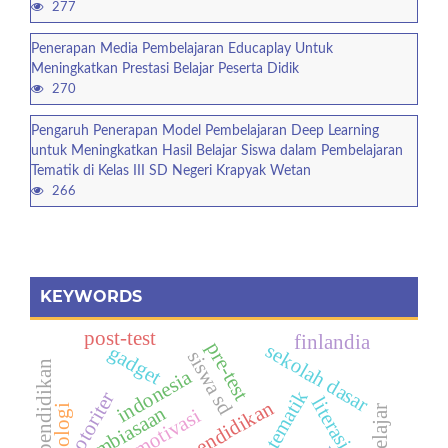
277
Penerapan Media Pembelajaran Educaplay Untuk
Meningkatkan Prestasi Belajar Peserta Didik
270
Pengaruh Penerapan Model Pembelajaran Deep Learning
untuk Meningkatkan Hasil Belajar Siswa dalam Pembelajaran
Tematik di Kelas III SD Negeri Krapyak Wetan
266
KEYWORDS
post-test
finlandia
pre-test
sekolah dasar
gadget
siswa sd
pendidikan
indonesia
otoriter
literasi
pembiasaan
teknologi
motivasi