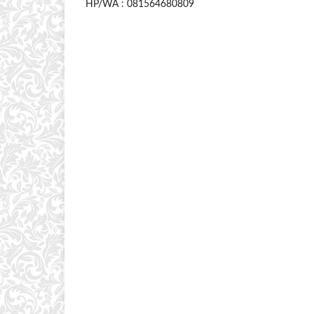
HP/WA : 081564680809