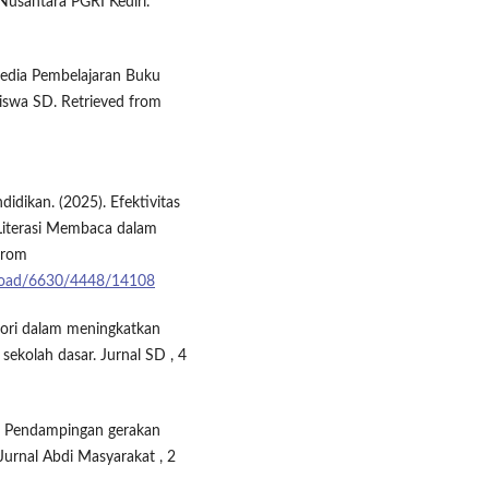
Nusantara PGRI Kediri.
dia Pembelajaran Buku
iswa SD. Retrieved from
idikan. (2025). Efektivitas
Literasi Membaca dalam
from
wnload/6630/4448/14108
sori dalam meningkatkan
ekolah dasar. Jurnal SD , 4
). Pendampingan gerakan
 Jurnal Abdi Masyarakat , 2