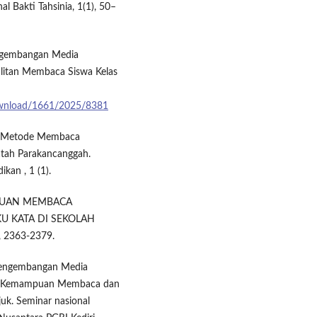
l Bakti Tahsinia, 1(1), 50–
Pengembangan Media
litan Membaca Siswa Kelas
e/download/1661/2025/8381
si Metode Membaca
Fatah Parakancanggah.
kan , 1 (1).
AMPUAN MEMBACA
 KATA DI SEKOLAH
), 2363-2379.
. Pengembangan Media
an Kemampuan Membaca dan
uk. Seminar nasional