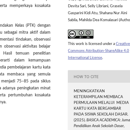
serta memperkaya kosakata
Devita Sari, Selly Libriani, Grasela
Gasparini Kidi Atu, Shahana Nur Aini
Sabila, Mahilda Dea Komalasari (Autho
Tindakan Kelas (PTK) dengan
 sebagai mitra aktif dalam
mentasi tindakan, observasi
This work is licensed under a
Creative
 observasi aktivitas belajar
Commons Attribution-ShareAlike 4.0
. Hasil temuan penelitian
International License
.
berarti dalam kemampuan
dia pembelajaran kartu kata
-rata membaca yang semula
HOW TO CITE
k menjadi 75–85 pada siklus
la adanya peningkatan minat
MENINGKATKAN
serta pertumbuhan kosakata
KETERAMPILAN MEMBACA
nya.
PERMULAAN MELALUI MEDIA
KARTU KATA BERGAMBAR
PADA SISWA SEKOLAH DASAR.
(2025).
BASICA ACADEMICA: Jurna
Pendidikan Anak Sekolah Dasar
,