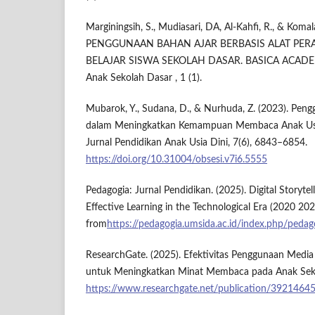
Marginingsih, S., Mudiasari, DA, Al-Kahfi, R., & Koma
PENGGUNAAN BAHAN AJAR BERBASIS ALAT PER
BELAJAR SISWA SEKOLAH DASAR. BASICA ACADEMI
Anak Sekolah Dasar , 1 (1).
Mubarok, Y., Sudana, D., & Nurhuda, Z. (2023). Pe
dalam Meningkatkan Kemampuan Membaca Anak Usia 
Jurnal Pendidikan Anak Usia Dini, 7(6), 6843–6854.
https://doi.org/10.31004/obsesi.v7i6.5555
Pedagogia: Jurnal Pendidikan. (2025). Digital Storytel
Effective Learning in the Technological Era (2020 202
from
https://pedagogia.umsida.ac.id/index.php/peda
ResearchGate. (2025). Efektivitas Penggunaan Medi
untuk Meningkatkan Minat Membaca pada Anak Seko
https://www.researchgate.net/publication