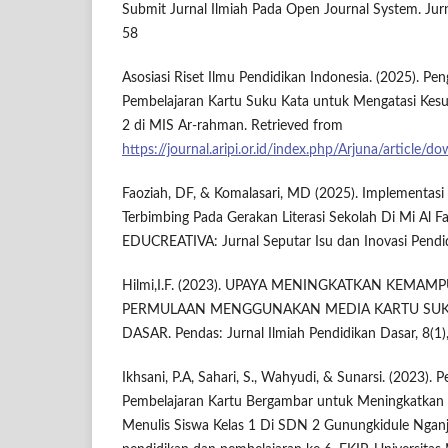
Submit Jurnal Ilmiah Pada Open Journal System. Jurna
58
Asosiasi Riset Ilmu Pendidikan Indonesia. (2025). 
Pembelajaran Kartu Suku Kata untuk Mengatasi Kesu
2 di MIS Ar-rahman. Retrieved from
https://journal.aripi.or.id/index.php/Arjuna/articl
Faoziah, DF, & Komalasari, MD (2025). Implementa
Terbimbing Pada Gerakan Literasi Sekolah Di Mi Al 
EDUCREATIVA: Jurnal Seputar Isu dan Inovasi Pendidi
Hilmi,I.F. (2023). UPAYA MENINGKATKAN KEM
PERMULAAN MENGGUNAKAN MEDIA KARTU SUKU
DASAR. Pendas: Jurnal Ilmiah Pendidikan Dasar, 8(1
Ikhsani, P.A, Sahari, S., Wahyudi, & Sunarsi. (2023)
Pembelajaran Kartu Bergambar untuk Meningkatk
Menulis Siswa Kelas 1 Di SDN 2 Gunungkidule Nganj