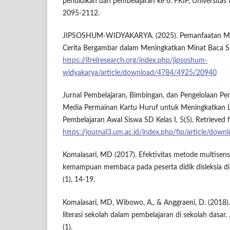
pendidikan dan pembelajaran ke 6. FKIP, Universitas 
2095-2112.
JIPSOSHUM-WIDYAKARYA. (2025). Pemanfaatan Me
Cerita Bergambar dalam Meningkatkan Minat Baca S
https://ifrelresearch.org/index.php/jipsoshum-
widyakarya/article/download/4784/4925/20940
Jurnal Pembelajaran, Bimbingan, dan Pengelolaan Pend
Media Permainan Kartu Huruf untuk Meningkatkan 
Pembelajaran Awal Siswa SD Kelas I, 5(5). Retrieved 
https://journal3.um.ac.id/index.php/fip/article/do
Komalasari, MD (2017). Efektivitas metode multisen
kemampuan membaca pada peserta didik disleksia di s
(1), 14-19.
Komalasari, MD, Wibowo, A., & Anggraeni, D. (2018
literasi sekolah dalam pembelajaran di sekolah dasar.
(1).