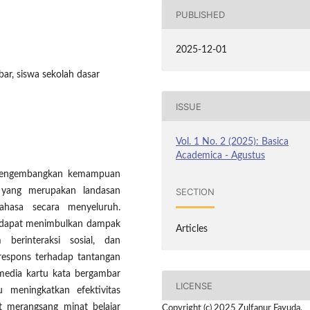
PUBLISHED
2025-12-01
r, siswa sekolah dasar
ISSUE
Vol. 1 No. 2 (2025): Basica
Academica - Agustus
k mengembangkan kemampuan
SECTION
 yang merupakan landasan
ahasa secara menyeluruh.
dapat menimbulkan dampak
Articles
m berinteraksi sosial, dan
respons terhadap tantangan
 media kartu kata bergambar
LICENSE
 meningkatkan efektivitas
t merangsang minat belajar
Copyright (c) 2025 Zulfanur Fayuda,