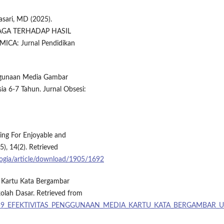
lasari, MD (2025).
AGA TERHADAP HASIL
CA: Jurnal Pendidikan
nggunaan Media Gambar
6-7 Tahun. Jurnal Obsesi:
ling For Enjoyable and
5), 14(2). Retrieved
gogia/article/download/1905/1692
a Kartu Kata Bergambar
lah Dasar. Retrieved from
/392146459_EFEKTIVITAS_PENGGUNAAN_MEDIA_KARTU_KATA_BERGA