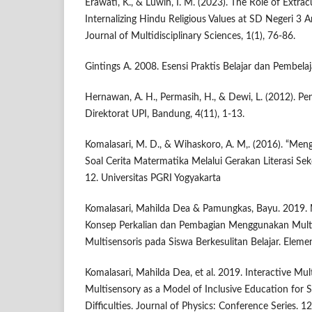
Erawati, K., & Luwih, I. M. (2023). The Role of Extracu
Internalizing Hindu Religious Values at SD Negeri 3 A
Journal of Multidisciplinary Sciences, 1(1), 76-86.
Gintings A. 2008. Esensi Praktis Belajar dan Pembel
Hernawan, A. H., Permasih, H., & Dewi, L. (2012). P
Direktorat UPI, Bandung, 4(11), 1-13.
Komalasari, M. D., & Wihaskoro, A. M,. (2016). “Me
Soal Cerita Matermatika Melalui Gerakan Literasi Sek
12. Universitas PGRI Yogyakarta
Komalasari, Mahilda Dea & Pamungkas, Bayu. 2019
Konsep Perkalian dan Pembagian Menggunakan Multim
Multisensoris pada Siswa Berkesulitan Belajar. Elemen
Komalasari, Mahilda Dea, et al. 2019. Interactive Mu
Multisensory as a Model of Inclusive Education for 
Difficulties. Journal of Physics: Conference Series. 