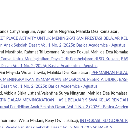
manda Cahyaningrum, Arjun Satria Nugraha, Mahilda Dea Komalasari,
 PLACE ACTIVITY UNTUK MENINGKATKAN PRESTASI BELAJAR KEL
Anak Sekolah Dasar: Vol. 1 No. 2 (2025): Basica Academica - Agustus
l Musthofa, Rahmat Tri Lesmana, Yohanes Pokuai, Mahilda Dea Komalas
is Canva Untuk Meningkatkan Daya Tarik Pembelajaran di SD Krekah
,
BAS
asar: Vol. 1 No. 2 (2025): Basica Academica - Agustus
Dini Mayada Wulan Juwita, Mahilda Dea Komalasari,
PERMAINAN PULA
UK MENINGKATKAN KEMAMPUAN EMOSIONAL PESERTA DIDIK
,
BASI
asar: Vol. 1 No. 2 (2025): Basica Academica - Agustus
i, Vebiola Siska Listiani, Valentina Surya Ningrum, Mahilda Dea Komalasar
TIK DALAM MENINGKATKAN HASIL BELAJAR SISWA KELAS RENDAH
al Pendidikan Anak Sekolah Dasar: Vol. 1 No. 2 (2025): Basica Acade
hoirunisa, Wista Madani, Beny Dwi Lukitoaji,
INTEGRASI ISU GLOBAL K
 Pendidikan Anak Sekolah Dasar: Vol. 2 No. 1 (2026): BASICA