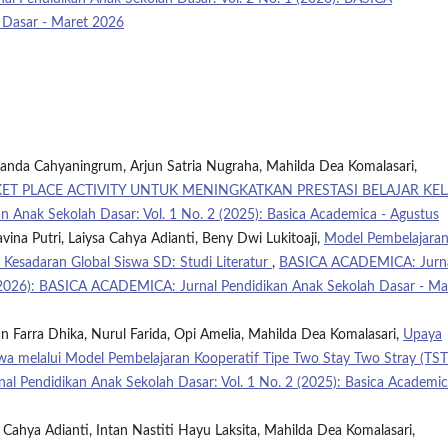
 Dasar - Maret 2026
manda Cahyaningrum, Arjun Satria Nugraha, Mahilda Dea Komalasari,
 PLACE ACTIVITY UNTUK MENINGKATKAN PRESTASI BELAJAR KEL
Anak Sekolah Dasar: Vol. 1 No. 2 (2025): Basica Academica - Agustus
vina Putri, Laiysa Cahya Adianti, Beny Dwi Lukitoaji,
Model Pembelajara
 Kesadaran Global Siswa SD: Studi Literatur
,
BASICA ACADEMICA: Jurn
 (2026): BASICA ACADEMICA: Jurnal Pendidikan Anak Sekolah Dasar - Ma
Dian Farra Dhika, Nurul Farida, Opi Amelia, Mahilda Dea Komalasari,
Upaya
wa melalui Model Pembelajaran Kooperatif Tipe Two Stay Two Stray (TST
 Pendidikan Anak Sekolah Dasar: Vol. 1 No. 2 (2025): Basica Academic
 Cahya Adianti, Intan Nastiti Hayu Laksita, Mahilda Dea Komalasari,