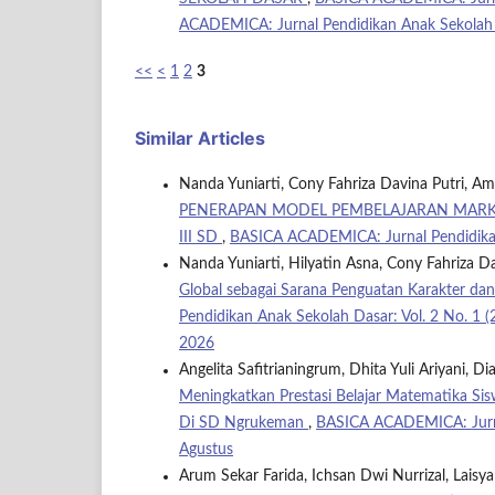
ACADEMICA: Jurnal Pendidikan Anak Sekolah
<<
<
1
2
3
Similar Articles
Nanda Yuniarti, Cony Fahriza Davina Putri, A
PENERAPAN MODEL PEMBELAJARAN MARKET
III SD
,
BASICA ACADEMICA: Jurnal Pendidikan 
Nanda Yuniarti, Hilyatin Asna, Cony Fahriza Da
Global sebagai Sarana Penguatan Karakter dan
Pendidikan Anak Sekolah Dasar: Vol. 2 No. 1
2026
Angelita Safitrianingrum, Dhita Yuli Ariyani, 
Meningkatkan Prestasi Belajar Matematika Sis
Di SD Ngrukeman
,
BASICA ACADEMICA: Jurnal
Agustus
Arum Sekar Farida, Ichsan Dwi Nurrizal, Laisya