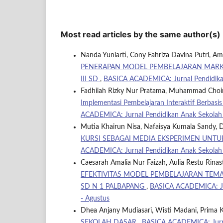
Most read articles by the same author(s)
Nanda Yuniarti, Cony Fahriza Davina Putri, A
PENERAPAN MODEL PEMBELAJARAN MARKET
III SD
,
BASICA ACADEMICA: Jurnal Pendidikan 
Fadhilah Rizky Nur Pratama, Muhammad Choiru
Implementasi Pembelajaran Interaktif Berbas
ACADEMICA: Jurnal Pendidikan Anak Sekolah D
Mutia Khairun Nisa, Nafaisya Kumala Sandy, 
KURSI SEBAGAI MEDIA EKSPERIMEN UNT
ACADEMICA: Jurnal Pendidikan Anak Sekolah D
Caesarah Amalia Nur Faizah, Aulia Restu Rinast
EFEKTIVITAS MODEL PEMBELAJARAN TEMA
SD N 1 PALBAPANG
,
BASICA ACADEMICA: Jurn
- Agustus
Dhea Anjany Mudiasari, Wisti Madani, Prima K
SEKOLAH DASAR
,
BASICA ACADEMICA: Jurnal