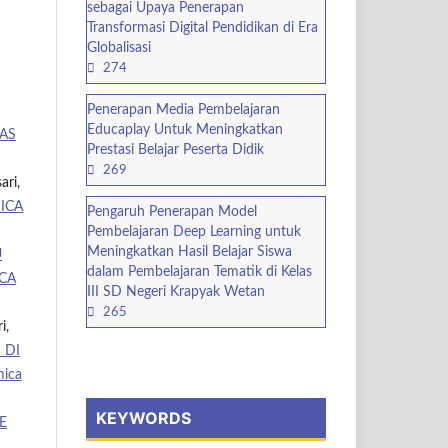
sebagai Upaya Penerapan
Transformasi Digital Pendidikan di Era
Globalisasi
274
Penerapan Media Pembelajaran
Educaplay Untuk Meningkatkan
AS
Prestasi Belajar Peserta Didik
269
ari,
ICA
Pengaruh Penerapan Model
Pembelajaran Deep Learning untuk
Meningkatkan Hasil Belajar Siswa
U
dalam Pembelajaran Tematik di Kelas
CA
III SD Negeri Krapyak Wetan
265
i,
 DI
mica
KEYWORDS
E