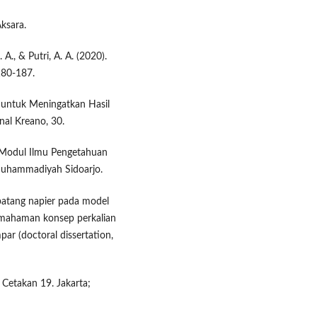
ksara.
. A., & Putri, A. A. (2020).
180-187.
a untuk Meningatkan Hasil
nal Kreano, 30.
 Modul Ilmu Pengetahuan
 Muhammadiyah Sidoarjo.
 batang napier pada model
emahaman konsep perkalian
ar (doctoral dissertation,
 Cetakan 19. Jakarta;