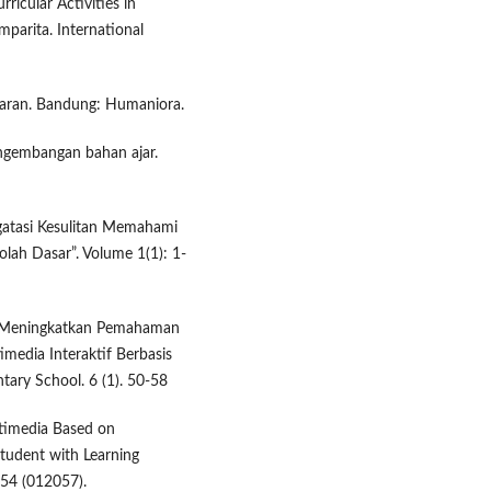
rricular Activities in
mparita. International
ajaran. Bandung: Humaniora.
engembangan bahan ajar.
ngatasi Kesulitan Memahami
olah Dasar”. Volume 1(1): 1-
. Meningkatkan Pemahaman
edia Interaktif Berbasis
tary School. 6 (1). 50-58
ltimedia Based on
Student with Learning
1254 (012057).