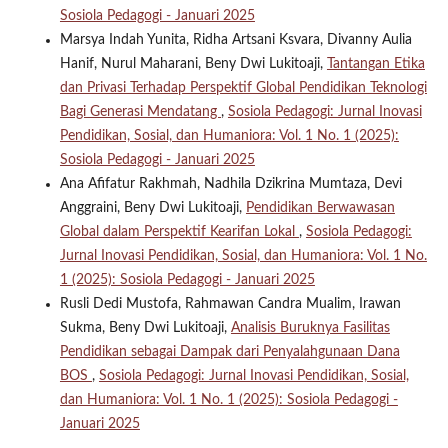
Sosiola Pedagogi - Januari 2025
Marsya Indah Yunita, Ridha Artsani Ksvara, Divanny Aulia
Hanif, Nurul Maharani, Beny Dwi Lukitoaji,
Tantangan Etika
dan Privasi Terhadap Perspektif Global Pendidikan Teknologi
Bagi Generasi Mendatang
,
Sosiola Pedagogi: Jurnal Inovasi
Pendidikan, Sosial, dan Humaniora: Vol. 1 No. 1 (2025):
Sosiola Pedagogi - Januari 2025
Ana Afifatur Rakhmah, Nadhila Dzikrina Mumtaza, Devi
Anggraini, Beny Dwi Lukitoaji,
Pendidikan Berwawasan
Global dalam Perspektif Kearifan Lokal
,
Sosiola Pedagogi:
Jurnal Inovasi Pendidikan, Sosial, dan Humaniora: Vol. 1 No.
1 (2025): Sosiola Pedagogi - Januari 2025
Rusli Dedi Mustofa, Rahmawan Candra Mualim, Irawan
Sukma, Beny Dwi Lukitoaji,
Analisis Buruknya Fasilitas
Pendidikan sebagai Dampak dari Penyalahgunaan Dana
BOS
,
Sosiola Pedagogi: Jurnal Inovasi Pendidikan, Sosial,
dan Humaniora: Vol. 1 No. 1 (2025): Sosiola Pedagogi -
Januari 2025