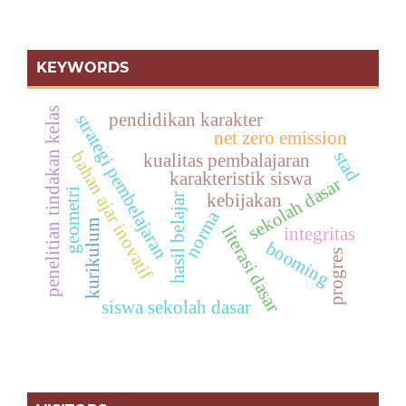
KEYWORDS
penelitian tindakan kelas
pendidikan karakter
strategi pembelajaran
net zero emission
stad
bahan ajar inovatif
kualitas pembalajaran
karakteristik siswa
sekolah dasar
geometri
kebijakan
hasil belajar
norma
kurikulum
literasi dasar
integritas
booming
progres
siswa sekolah dasar