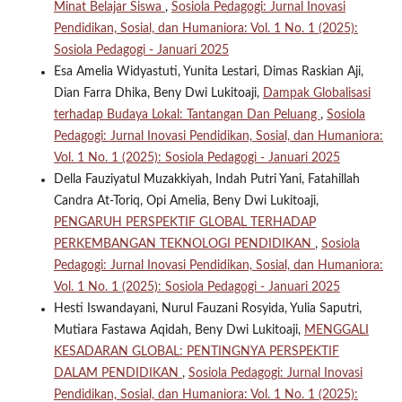
Minat Belajar Siswa
,
Sosiola Pedagogi: Jurnal Inovasi
Pendidikan, Sosial, dan Humaniora: Vol. 1 No. 1 (2025):
Sosiola Pedagogi - Januari 2025
Esa Amelia Widyastuti, Yunita Lestari, Dimas Raskian Aji,
Dian Farra Dhika, Beny Dwi Lukitoaji,
Dampak Globalisasi
terhadap Budaya Lokal: Tantangan Dan Peluang
,
Sosiola
Pedagogi: Jurnal Inovasi Pendidikan, Sosial, dan Humaniora:
Vol. 1 No. 1 (2025): Sosiola Pedagogi - Januari 2025
Della Fauziyatul Muzakkiyah, Indah Putri Yani, Fatahillah
Candra At-Toriq, Opi Amelia, Beny Dwi Lukitoaji,
PENGARUH PERSPEKTIF GLOBAL TERHADAP
PERKEMBANGAN TEKNOLOGI PENDIDIKAN
,
Sosiola
Pedagogi: Jurnal Inovasi Pendidikan, Sosial, dan Humaniora:
Vol. 1 No. 1 (2025): Sosiola Pedagogi - Januari 2025
Hesti Iswandayani, Nurul Fauzani Rosyida, Yulia Saputri,
Mutiara Fastawa Aqidah, Beny Dwi Lukitoaji,
MENGGALI
KESADARAN GLOBAL: PENTINGNYA PERSPEKTIF
DALAM PENDIDIKAN
,
Sosiola Pedagogi: Jurnal Inovasi
Pendidikan, Sosial, dan Humaniora: Vol. 1 No. 1 (2025):