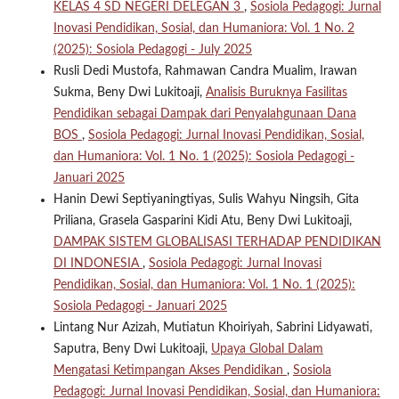
KELAS 4 SD NEGERI DELEGAN 3
,
Sosiola Pedagogi: Jurnal
Inovasi Pendidikan, Sosial, dan Humaniora: Vol. 1 No. 2
(2025): Sosiola Pedagogi - July 2025
Rusli Dedi Mustofa, Rahmawan Candra Mualim, Irawan
Sukma, Beny Dwi Lukitoaji,
Analisis Buruknya Fasilitas
Pendidikan sebagai Dampak dari Penyalahgunaan Dana
BOS
,
Sosiola Pedagogi: Jurnal Inovasi Pendidikan, Sosial,
dan Humaniora: Vol. 1 No. 1 (2025): Sosiola Pedagogi -
Januari 2025
Hanin Dewi Septiyaningtiyas, Sulis Wahyu Ningsih, Gita
Priliana, Grasela Gasparini Kidi Atu, Beny Dwi Lukitoaji,
DAMPAK SISTEM GLOBALISASI TERHADAP PENDIDIKAN
DI INDONESIA
,
Sosiola Pedagogi: Jurnal Inovasi
Pendidikan, Sosial, dan Humaniora: Vol. 1 No. 1 (2025):
Sosiola Pedagogi - Januari 2025
Lintang Nur Azizah, Mutiatun Khoiriyah, Sabrini Lidyawati,
Saputra, Beny Dwi Lukitoaji,
Upaya Global Dalam
Mengatasi Ketimpangan Akses Pendidikan
,
Sosiola
Pedagogi: Jurnal Inovasi Pendidikan, Sosial, dan Humaniora: