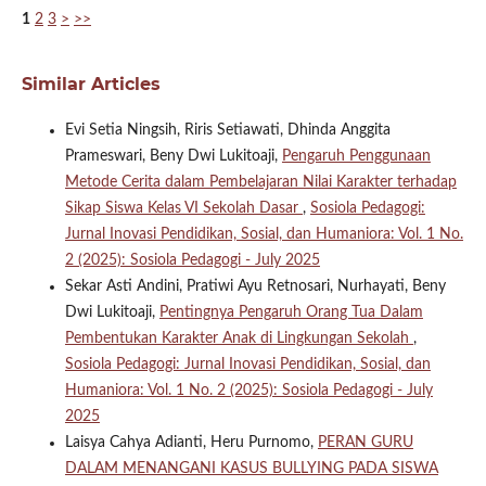
1
2
3
>
>>
Similar Articles
Evi Setia Ningsih, Riris Setiawati, Dhinda Anggita
Prameswari, Beny Dwi Lukitoaji,
Pengaruh Penggunaan
Metode Cerita dalam Pembelajaran Nilai Karakter terhadap
Sikap Siswa Kelas VI Sekolah Dasar
,
Sosiola Pedagogi:
Jurnal Inovasi Pendidikan, Sosial, dan Humaniora: Vol. 1 No.
2 (2025): Sosiola Pedagogi - July 2025
Sekar Asti Andini, Pratiwi Ayu Retnosari, Nurhayati, Beny
Dwi Lukitoaji,
Pentingnya Pengaruh Orang Tua Dalam
Pembentukan Karakter Anak di Lingkungan Sekolah
,
Sosiola Pedagogi: Jurnal Inovasi Pendidikan, Sosial, dan
Humaniora: Vol. 1 No. 2 (2025): Sosiola Pedagogi - July
2025
Laisya Cahya Adianti, Heru Purnomo,
PERAN GURU
DALAM MENANGANI KASUS BULLYING PADA SISWA