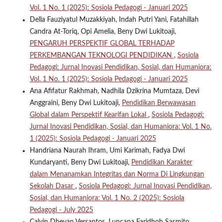
Vol. 1 No. 1 (2025): Sosiola Pedagogi - Januari 2025
Della Fauziyatul Muzakkiyah, Indah Putri Yani, Fatahillah
Candra At-Toriq, Opi Amelia, Beny Dwi Lukitoaji,
PENGARUH PERSPEKTIF GLOBAL TERHADAP
PERKEMBANGAN TEKNOLOGI PENDIDIKAN
,
Sosiola
Pedagogi: Jurnal Inovasi Pendidikan, Sosial, dan Humaniora:
Vol. 1 No. 1 (2025): Sosiola Pedagogi - Januari 2025
Ana Afifatur Rakhmah, Nadhila Dzikrina Mumtaza, Devi
Anggraini, Beny Dwi Lukitoaji,
Pendidikan Berwawasan
Global dalam Perspektif Kearifan Lokal
,
Sosiola Pedagogi:
Jurnal Inovasi Pendidikan, Sosial, dan Humaniora: Vol. 1 No.
1 (2025): Sosiola Pedagogi - Januari 2025
Handriana Naurah Ihram, Umi Karimah, Fadya Dwi
Kundaryanti, Beny Dwi Lukitoaji,
Pendidikan Karakter
dalam Menanamkan Integritas dan Norma Di Lingkungan
Sekolah Dasar
,
Sosiola Pedagogi: Jurnal Inovasi Pendidikan,
Sosial, dan Humaniora: Vol. 1 No. 2 (2025): Sosiola
Pedagogi - July 2025