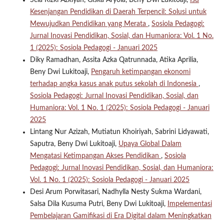
Sela Rizki Azkiyah, Giska Aryola, Beny Dwi Lukitoaji,
Isu
Kesenjangan Pendidikan di Daerah Terpencil: Solusi untuk
Mewujudkan Pendidikan yang Merata
,
Sosiola Pedagogi:
Jurnal Inovasi Pendidikan, Sosial, dan Humaniora: Vol. 1 No.
1 (2025): Sosiola Pedagogi - Januari 2025
Diky Ramadhan, Assita Azka Qatrunnada, Atika Aprilia,
Beny Dwi Lukitoaji,
Pengaruh ketimpangan ekonomi
terhadap angka kasus anak putus sekolah di Indonesia
,
Sosiola Pedagogi: Jurnal Inovasi Pendidikan, Sosial, dan
Humaniora: Vol. 1 No. 1 (2025): Sosiola Pedagogi - Januari
2025
Lintang Nur Azizah, Mutiatun Khoiriyah, Sabrini Lidyawati,
Saputra, Beny Dwi Lukitoaji,
Upaya Global Dalam
Mengatasi Ketimpangan Akses Pendidikan
,
Sosiola
Pedagogi: Jurnal Inovasi Pendidikan, Sosial, dan Humaniora:
Vol. 1 No. 1 (2025): Sosiola Pedagogi - Januari 2025
Desi Arum Porwitasari, Nadhylla Nesty Sukma Wardani,
Salsa Dila Kusuma Putri, Beny Dwi Lukitoaji,
Impelementasi
Pembelajaran Gamifikasi di Era Digital dalam Meningkatkan