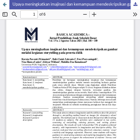
Upaya meningkatkan imajinasi dan kemampuan mendeskripsikan gambar melalui kegiatan storytelling pada peserta didik